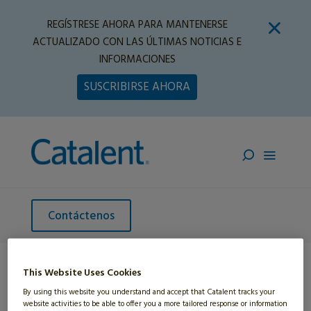
REGÍSTRESE AHORA PARA MANTENERSE
ACTUALIZADO CON LAS ÚLTIMAS NOTICIAS E
INFORMACIONES
SUSCRIBIRSE AHORA
Contáctenos
This Website Uses Cookies
Home
»
Suplementos Nutricionales
»
Nuevo en el
By using this website you understand and accept that Catalent tracks your
Mercado
website activities to be able to offer you a more tailored response or information