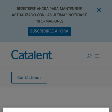
REGÍSTRESE AHORA PARA MANTENERSE
ACTUALIZADO CON LAS ÚLTIMAS NOTICIAS E
INFORMACIONES
SUSCRIBIRSE AHORA
Contáctenos
Home
»
De Venta Libre
»
Cápulas Blandas