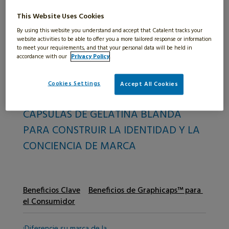
»
Graphicaps™ Impresión en Línea
This Website Uses Cookies
By using this website you understand and accept that Catalent tracks your
website activities to be able to offer you a more tailored response or information
Graphicaps™
to meet your requirements, and that your personal data will be held in
accordance with our
Privacy Policy
.
Impresión en Línea
Cookies Settings
Accept All Cookies
TECNOLOGÍA AVANZADA DE
CÁPSULAS DE GELATINA BLANDA
PARA CONSTRUIR LA IDENTIDAD Y LA
CONCIENCIA DE MARCA
Beneficios Clave
Beneficios de Graphicaps™ para
el Consumidor
¡Diferencie su marca de la