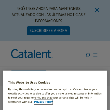
REGÍSTRESE AHORA PARA MANTENERSE
ACTUALIZADO CON LAS ÚLTIMAS NOTICIAS E
INFORMACIONES
SUSCRIBIRSE AHORA
Contáctenos
This Website Uses Cookies
By using this website you understand and accept that Catalent tracks your
website activities to be able to offer you a more tailored response or information
to meet your requirements, and that your personal data will be held in
Home
»
Prescriptivos
accordance with our
Privacy Policy
.